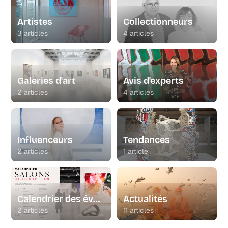
Artistes
Collectionneurs
3 articles
4 articles
Galeries d'art
Avis d'experts
2 articles
4 articles
Influenceurs
Tendances
2 articles
1 article
Calendrier des événements
Actualités
2 articles
11 articles