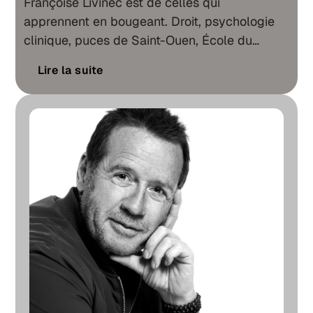
Françoise Livinec est de celles qui
apprennent en bougeant. Droit, psychologie
clinique, puces de Saint-Ouen, École du
Louvre. Ce parcours zigzaguant mène
Lire la suite
quelque part : à une galerie parisienne
ouverte en 2004, et à une conviction que l'œil
prime toujours sur le nom.