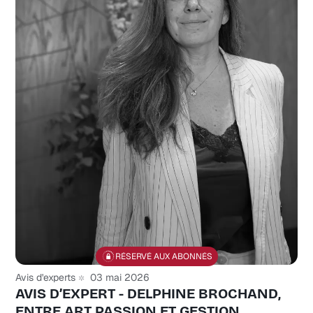
RÉSERVÉ AUX ABONNÉS
Avis d'experts
03 mai 2026
AVIS D’EXPERT - DELPHINE BROCHAND,
ENTRE ART PASSION ET GESTION